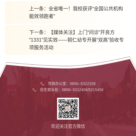
上一条：
全省唯一！我校获评“全国公共机构
能效领跑者”
下一条：
【媒体关注】上门“问诊”开良方
“1331”见实效——铜仁幼专开展“双高”验收专
项服务活动
党政办公室：0856--5322339
招生就业处：0856--5212456/5215456
欢迎关注官方微信