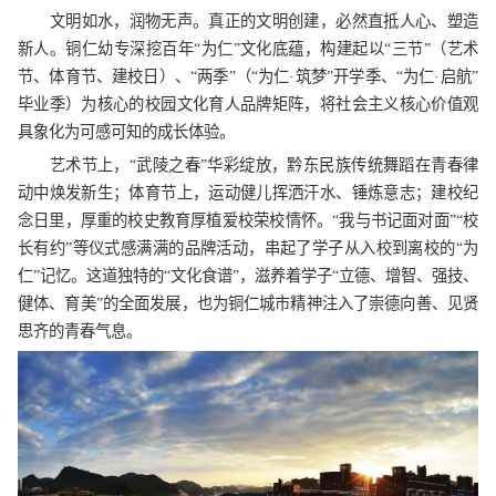
文明如水，润物无声。真正的文明创建，必然直抵人心、塑造
新人。铜仁幼专深挖百年“为仁”文化底蕴，构建起以“三节”（艺术
节、体育节、建校日）、“两季”（“为仁·筑梦”开学季、“为仁·启航”
毕业季）为核心的校园文化育人品牌矩阵，将社会主义核心价值观
具象化为可感可知的成长体验。
艺术节上，“武陵之春”华彩绽放，黔东民族传统舞蹈在青春律
动中焕发新生；体育节上，运动健儿挥洒汗水、锤炼意志；建校纪
念日里，厚重的校史教育厚植爱校荣校情怀。“我与书记面对面”“校
长有约”等仪式感满满的品牌活动，串起了学子从入校到离校的“为
仁”记忆。这道独特的“文化食谱”，滋养着学子“立德、增智、强技、
健体、育美”的全面发展，也为铜仁城市精神注入了崇德向善、见贤
思齐的青春气息。