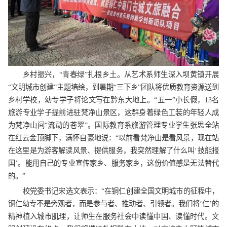
乡村振兴，“青春绿”扎根乡土。从艺术系师生深入坝黄镇开展
“文明城市创建”主题墙绘，到暑期“三下乡”团队将优质教育资源送到
乡村学校，幼专学子将论文写在黔东大地上。“五一”小长假，13名
旅游专业学子提前进驻梵净山景区，这群身着绿色工装的年轻人成
为梵净山间“流动的苍翠”。国际教育系旅游管理专业学生张思全站
在红云金顶脚下，满怀自豪地说：“以前看梵净山是看风景，现在站
在这里是为游客解读风景、提供服务，我突然理解了什么叫‘技能报
国’。能用自己的专业宣传家乡、服务家乡，这份价值感是无法替代
的。”
校党委书记宋选文表示：“在铜仁创建全国文明城市的征程中，
铜仁幼专不是旁观者，而是参与者、推动者、引领者。我们将‘仁’的
精神植入城市肌理，让师生在服务社会中读懂中国、读懂时代。文