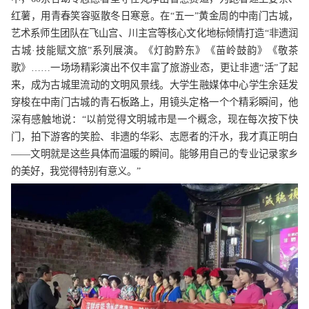
红薯，用青春笑容驱散冬日寒意。在“五一”黄金周的中南门古城，
艺术系师生团队在飞山宫、川主宫等核心文化地标倾情打造“非遗润
古城·技能赋文旅”系列展演。《灯韵黔东》《苗岭鼓韵》《敬茶
歌》……一场场精彩演出不仅丰富了旅游业态，更让非遗“活”了起
来，成为古城里流动的文明风景线。大学生融媒体中心学生余廷发
穿梭在中南门古城的青石板路上，用镜头定格一个个精彩瞬间，他
深有感触地说：“以前觉得文明城市是一个概念，现在每次按下快
门，拍下游客的笑脸、非遗的华彩、志愿者的汗水，我才真正明白
——文明就是这些具体而温暖的瞬间。能够用自己的专业记录家乡
的美好，我觉得特别有意义。”