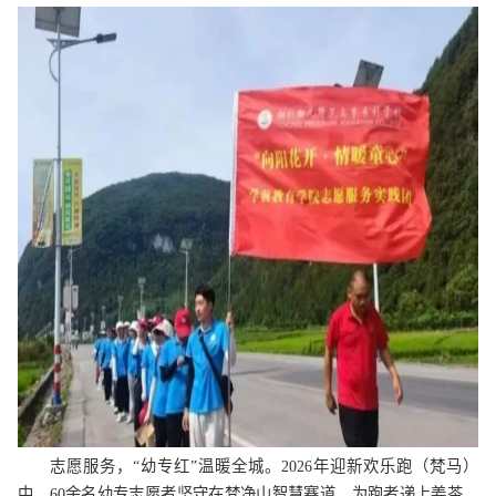
志愿服务，“幼专红”温暖全城。2026年迎新欢乐跑（梵马）
中，60余名幼专志愿者坚守在梵净山智慧赛道，为跑者递上姜茶、