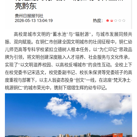
高校是城市文明的“蓄水池”与“辐射源”，与城市发展同频共
振、双向赋能。在铜仁市创建全国文明城市的壮阔征程中，铜仁幼
儿师范高等专科学校紧扣立德树人根本任务，以“为仁印记”思政品
牌为引领，将文明创建深度融入人才培养、社会服务与文化传承，
实现了“以文明滋养校园、以高校反哺城市”的良性互动。全校上下
在校党委书记宋选文，校党委副书记、校长朱保贤等党委班子的高
度重视与部署下，以主人翁姿态投身“创文”一线，在这座“梵天净土·
桃源铜仁”的城市荣光中，镌刻下熠熠生辉的幼专印记。