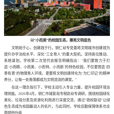
以“小而美”的校园生态，擦亮文明底色
文明始于心，创建践于行。铜仁幼专党委将文明城市创建视为
提升办学治校水平、深化“三全育人”的重大契机，坚持高位推动、
系统谋划。学校第二次党代会报告明确指出：“我们要致力于打
造‘小而精、小而美、小而特、小而新’的特色校园，不仅要营造‘四
季有景’的物理育人环境，更要将文明创建转化为‘为仁印记’的精神
养分，让每一处角落都成为文明流淌的课堂。”
在这一理念指引下，学校主动引入专业力量，提升校园环境治
理效能。2026年4月，铜仁市城管局专程赴幼专调研，围绕校园绿化
美化、垃圾分类及资源化利用进行深度交流，通过“政校联动”让绿
色生态成为校园最动人的名片。与此同时，学校后勤保障体系也全
面提档升级