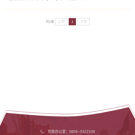
上页
1
下页
共2条
党政办公室：0856--5322339