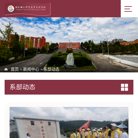
首页
新闻中心
系部动态
>
>
系部动态