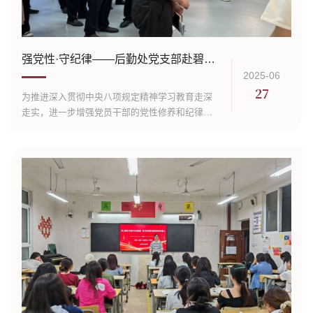
强党性·守纪律——后勤处党支部赴碧江区党风廉政教育基地开展警示教育活动
2025-06
27
为推进深入贯彻中央八项规定精神学习教育走深
走实，进一步增强党员干部的党性修养和纪律意
识，筑牢拒腐防变的思想防线，6月23日，后勤处
党支部组织全体党员前往碧江区党风廉政教育基
地开展“强党性·守纪律”专题警示教育活动。...