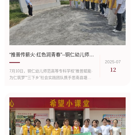
“推普传薪火·红色润青春”--铜仁幼儿师专“三下乡”推普与红色教育实践有机融合
2025-07
12
7月10日，铜仁幼儿师范高等专科学校“推普赋能·
为仁筑梦”“三下乡”社会实践团队携手思南县塘头
镇尧民民族小学师生，共同走进肖次瞻烈士故
居，开展主题为“推普传薪火·红色润青春”的红色
教育实践活动。通过聆听革命故事、...