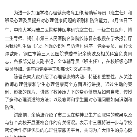
为进一步加强学校心理健康教育工作,帮助辅导员（班主任）和
班级心理委员提升对心理健康问题的识别和防治能力。4月19日下
午，
中南大学湘雅二医院
精神医学研究室主任、一级主任医师、博
士生导师、铜仁市第三人民医院名誉院长陈晋东教授在学术报告厅
为我校师生做《心理问题的识别与防治》讲座。
党委委员、副校长
谭欧阳，
铜仁市第三人民医院党委书记余德波及相关科室负责同
志，
各系部党总支副书记，全体辅导员（班主任），在校班级心理
委员参加
。
讲座由党委学工部部长刘文武主持，
陈晋东向大家介绍了心理健康的内涵、特征和重要性，从关注
教师心理健康和学生心理健康两个方面进行讲授。通过生动的案
例、形象的图片，讲述了教师压力下的身心健康及如何自救，传授
了多种心理调适的方法；以及教师和学生面对心理问题如何识别和
防治。
讲座前，余德波介绍了市三医在精神卫生方面取得的成果以及
与各个高校开展医校合作的有关情况。表示市三医将进一步与学校
密切合作搭建优质的心理健康服务平台，共同为广大师生的身心健